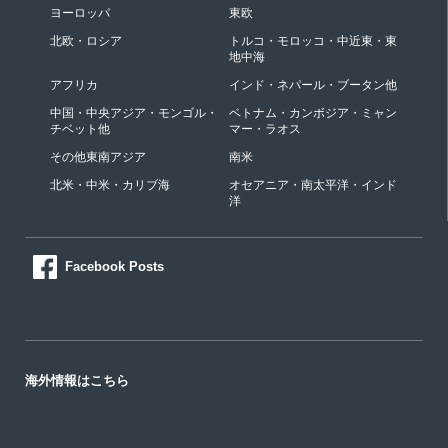
ヨーロッパ
東欧
北欧・ロシア
トルコ・モロッコ・中近東・東
地中海
アフリカ
インド・ネパール・ブータン他
中国・中央アジア・モンゴル・
ベトナム・カンボジア・ミャン
チベット他
マー・ラオス
その他東南アジア
南米
北米・中米・カリブ海
オセアニア・南太平洋・インド
洋
Facebook Posts
海外情報はこちら