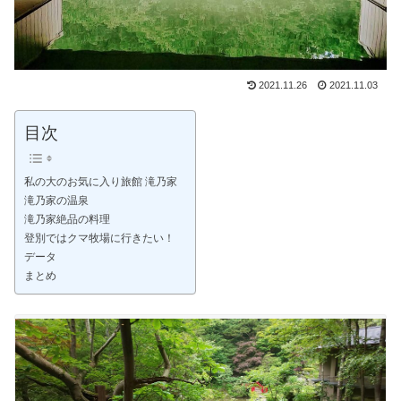
2021.11.26
2021.11.03
目次
私の大のお気に入り旅館 滝乃家
滝乃家の温泉
滝乃家絶品の料理
登別ではクマ牧場に行きたい！
データ
まとめ