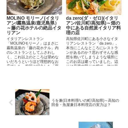
MOLINO モリーノ(イタリ
da zero(ダ・ゼロ)(イタリ
アン/霧島温泉/鹿児島県）
アン/佐川町/高知県)～畑の
～藤の花ホテルの絶品イタ
中にある自然派イタリア料
リアン
理の店
イタリアンレストラン
高知県佐川町にある小さなイタ
「MOLINOモリーノ」はまさに
リアンレストラン「da zero」。
霧島温泉の「藤の花ホテル」内
本当にこんなところにレストラ
のレストランとしてふさわし
ンがあるのか？思わずそんな感
く、これ以上のところは望めな
想を抱いてしまうような場所に
いだろうというほど理想的なお
このお店は建っていました。辺
店でした。前回ご紹介した「藤
りは見渡す限りの畑で、他に目
の花ホテル...
ぼしい建物は民家くらい。 ...
うを兼(日本料理/いの町/高知県)～高知の
田舎・魚屋兼日本料理店の実力は？