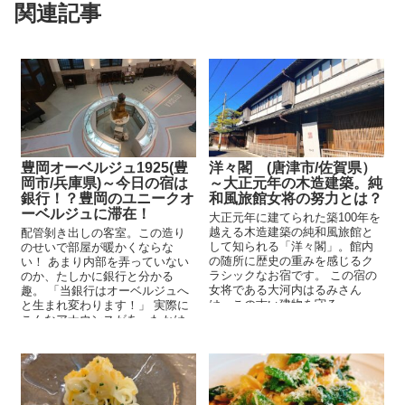
関連記事
豊岡オーベルジュ1925(豊
洋々閣 (唐津市/佐賀県）
岡市/兵庫県)～今日の宿は
～大正元年の木造建築。純
銀行！？豊岡のユニークオ
和風旅館女将の努力とは？
ーベルジュに滞在！
大正元年に建てられた築100年を
越える木造建築の純和風旅館と
配管剝き出しの客室。この造り
して知られる「洋々閣」。館内
のせいで部屋が暖かくならな
の随所に歴史の重みを感じるク
い！ あまり内部を弄っていない
ラシックなお宿です。 この宿の
のか、たしかに銀行と分かる
女将である大河内はるみさん
趣。 「当銀行はオーベルジュへ
は、この古い建物を守る...
と生まれ変わります！」 実際に
こんなアナウンスがあったかは
定かでは...