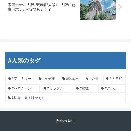
帝国ホテル大阪(天満橋/大阪)～大阪には
帝国ホテルが2つある！？
#人気のタグ
#ファミリー
#女子旅
#記念日
#絶景
#大自然
#ハネムーン
#カップル
#秘境
#グルメ
#世界一周！味めぐり
Follow Us !