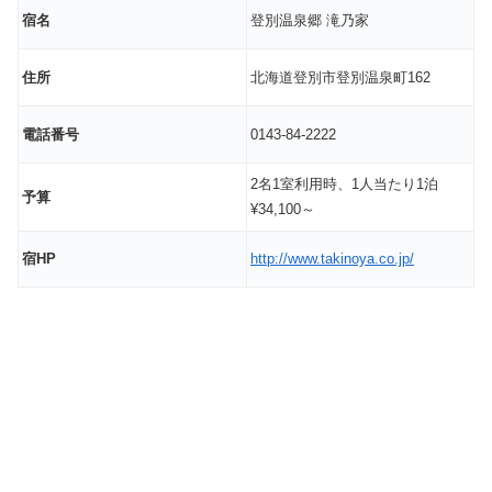
宿名
登別温泉郷 滝乃家
住所
北海道登別市登別温泉町162
電話番号
0143-84-2222
2名1室利用時、1人当たり1泊
予算
¥34,100～
宿HP
http://www.takinoya.co.jp/