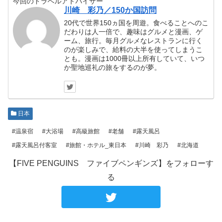
今回のトラベルアドバイザー
川崎 彩乃／150か国訪問
20代で世界150ヵ国を周遊。食べることへのこ
だわりは人一倍で、趣味はグルメと漫画、ゲ
ーム、旅行。毎月グルメなレストランに行く
のが楽しみで、給料の大半を使ってしまうこ
とも。漫画は1000冊以上所有していて、いつ
か聖地巡礼の旅をするのが夢。
日本
#温泉宿
#大浴場
#高級旅館
#老舗
#露天風呂
#露天風呂付客室
#旅館・ホテル_東日本
#川崎 彩乃
#北海道
【FIVE PENGUINS ファイブペンギンズ】をフォローす
る