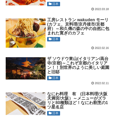
日本
2022.03.18
工房レストラン wakuden モーリ
(カフェ、京料理/京丹後市/京都
府）～和久傳の森の中の自然に包
まれた寛ぎのカフェ
日本
2022.02.16
ザ ソウドウ東山(イタリアン/高台
寺/京都)～これぞ京都のイタリア
ン！！別世界のように美しい庭園
と旧邸
日本
2022.02.11
なにわ料理 有 (日本料理/大阪
天満宮/大阪）～メニューがズラ
リと80種類ほど！なにわ割烹の1
ツ星名店
日本