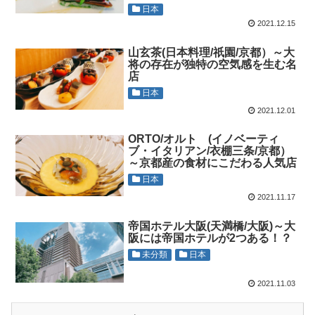
日本
2021.12.15
山玄茶(日本料理/祇園/京都）～大
将の存在が独特の空気感を生む名
店
日本
2021.12.01
ORTO/オルト (イノベーティ
ブ・イタリアン/衣棚三条/京都）
～京都産の食材にこだわる人気店
日本
2021.11.17
帝国ホテル大阪(天満橋/大阪)～大
阪には帝国ホテルが2つある！？
未分類
日本
2021.11.03