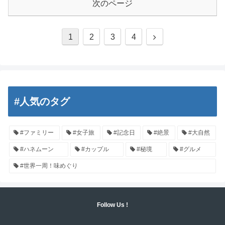
次のページ
1
2
3
4
#人気のタグ
#ファミリー
#女子旅
#記念日
#絶景
#大自然
#ハネムーン
#カップル
#秘境
#グルメ
#世界一周！味めぐり
Follow Us !