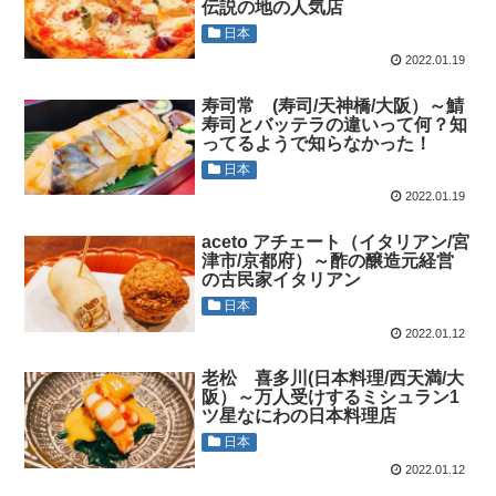
伝説の地の人気店
日本
2022.01.19
寿司常 (寿司/天神橋/大阪）～鯖
寿司とバッテラの違いって何？知
ってるようで知らなかった！
日本
2022.01.19
aceto アチェート（イタリアン/宮
津市/京都府）～酢の醸造元経営
の古民家イタリアン
日本
2022.01.12
老松 喜多川(日本料理/西天満/大
阪）～万人受けするミシュラン1
ツ星なにわの日本料理店
日本
2022.01.12