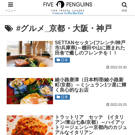
メニュー
検索
#グルメ_京都・大阪・神戸
SETTANセッタン(フレンチ/神戸
市/兵庫県)～棚田や山に囲まれた
田舎で癒しのフレンチを！！
日本
2022.03.30
綾小路唐津（日本料理/綾小路新
町/京都）～ミシュラン1ツ星に輝
く良心的なお店
日本
2022.03.25
トラットリア セッテ (イタリ
アン/東山七条/京都）～ハイアッ
トリージェンシー京都内のカジュ
アルなイタリアン