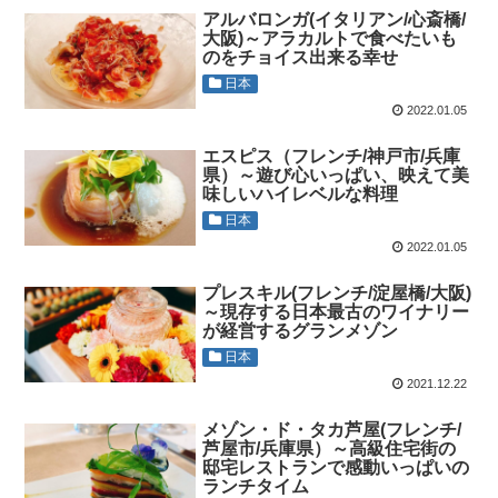
アルバロンガ(イタリアン/心斎橋/
大阪)～アラカルトで食べたいも
のをチョイス出来る幸せ
日本
2022.01.05
エスピス（フレンチ/神戸市/兵庫
県）～遊び心いっぱい、映えて美
味しいハイレベルな料理
日本
2022.01.05
プレスキル(フレンチ/淀屋橋/大阪)
～現存する日本最古のワイナリー
が経営するグランメゾン
日本
2021.12.22
メゾン・ド・タカ芦屋(フレンチ/
芦屋市/兵庫県）～高級住宅街の
邸宅レストランで感動いっぱいの
ランチタイム