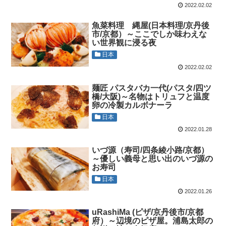
2022.02.02
魚菜料理 縄屋(日本料理/京丹後
市/京都）～ここでしか味わえな
い世界観に浸る夜
日本
2022.02.02
麺匠 パスタバカ一代(パスタ/四ツ
橋/大阪)～名物はトリュフと温度
卵の冷製カルボナーラ
日本
2022.01.28
いづ源（寿司/四条綾小路/京都）
～優しい義母と思い出のいづ源の
お寿司
日本
2022.01.26
uRashiMa (ピザ/京丹後市/京都
府）～辺境のピザ屋。浦島太郎の