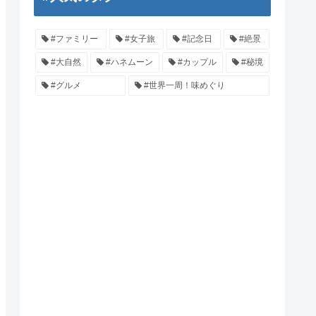
#ファミリー
#女子旅
#記念日
#絶景
#大自然
#ハネムーン
#カップル
#秘境
#グルメ
#世界一周！味めぐり