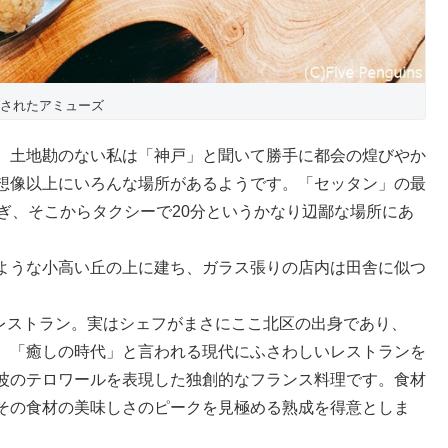
されたアミューズ
。土地勘のない私は「神戸」と聞いて勝手に都会の煌びやか
想像以上にいろんな場所があるようです。「セッタン」の最
ぎ、そこからタクシーで20分というかなり辺鄙な場所にあ
ような小高い丘の上に建ち、ガラス張りの店内は田舎に似つ
のレストラン。実はシェフがまさにここ北区の出身であり、
。「癒しの時代」と言われる現代にふさわしいレストランを
波のテロワールを表現した独創的なフランス料理です。食材
その食材の美味しさのピークを見極める熟成を得意としま