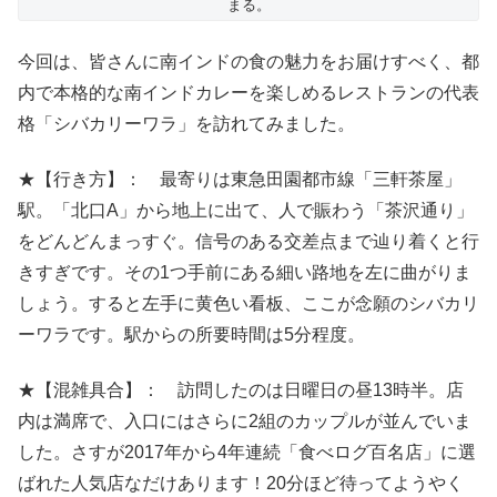
まる。
今回は、皆さんに南インドの食の魅力をお届けすべく、都
内で本格的な南インドカレーを楽しめるレストランの代表
格「シバカリーワラ」を訪れてみました。
★【行き方】： 最寄りは東急田園都市線「三軒茶屋」
駅。「北口A」から地上に出て、人で賑わう「茶沢通り」
をどんどんまっすぐ。信号のある交差点まで辿り着くと行
きすぎです。その1つ手前にある細い路地を左に曲がりま
しょう。すると左手に黄色い看板、ここが念願のシバカリ
ーワラです。駅からの所要時間は5分程度。
★【混雑具合】： 訪問したのは日曜日の昼13時半。店
内は満席で、入口にはさらに2組のカップルが並んでいま
した。さすが2017年から4年連続「食べログ百名店」に選
ばれた人気店なだけあります！20分ほど待ってようやく