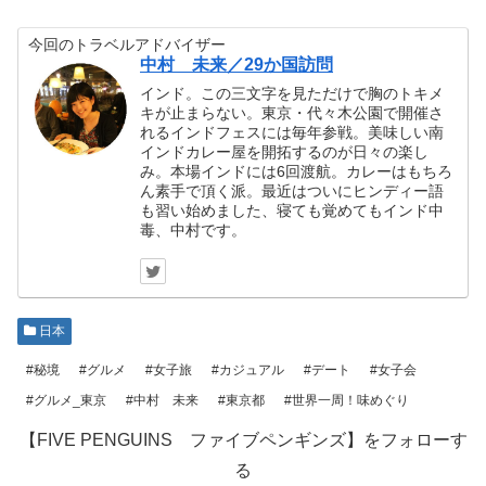
今回のトラベルアドバイザー
中村 未来／29か国訪問
インド。この三文字を見ただけで胸のトキメ
キが止まらない。東京・代々木公園で開催さ
れるインドフェスには毎年参戦。美味しい南
インドカレー屋を開拓するのが日々の楽し
み。本場インドには6回渡航。カレーはもちろ
ん素手で頂く派。最近はついにヒンディー語
も習い始めました、寝ても覚めてもインド中
毒、中村です。
日本
#秘境
#グルメ
#女子旅
#カジュアル
#デート
#女子会
#グルメ_東京
#中村 未来
#東京都
#世界一周！味めぐり
【FIVE PENGUINS ファイブペンギンズ】をフォローす
る