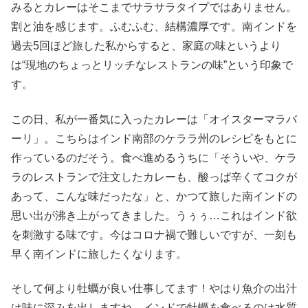
みるとカレーはそこまでサラサラタイプではありません。
割と油を感じます。ふむふむ、結構濃厚です。南インドを
過去5回ほど旅した私からすると、家庭の味というより
は“現地のちょっとリッチなレストランの味”という印象で
す。
この日、私が一番気に入ったカレーは「オイスターマラバ
ーリ」。こちらはインド南部のケララ州のレシピをもとに
作っているのだそう。食べ進めるうちに「そういや、ケラ
ラのレストランで注文したカレーも、酸っぱ辛くてコクが
あって、こんな味だったな」と、かつて旅した南インドの
思い出が沸き上がってきました。うぅぅ…これはインド欲
を刺激する味です。今はコロナ禍で難しいですが、一刻も
早く南インドに旅したくなります。
そして何より牡蠣が良い仕事してます！やはり魚介の出汁
は味に深みを出しますね。インドで牡蠣を食べるのは水質