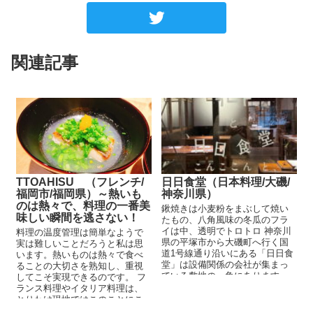
関連記事
TTOAHISU （フレンチ/
日日食堂（日本料理/大磯/
福岡市/福岡県）～熱いも
神奈川県）
のは熱々で、料理の一番美
鍬焼きは小麦粉をまぶして焼い
味しい瞬間を逃さない！
たもの、八角風味の冬瓜のフラ
イは中、透明でトロトロ 神奈川
料理の温度管理は簡単なようで
県の平塚市から大磯町へ行く国
実は難しいことだろうと私は思
道1号線通り沿いにある「日日食
います。熱いものは熱々で食べ
堂」は設備関係の会社が集まっ
ることの大切さを熟知し、重視
ている敷地の一角にあります。
してこそ実現できるのです。 フ
お店の場所...
ランス料理やイタリア料理は、
とりわけ現地ではこのことにこ
だわるシェフほとんどは見かけ