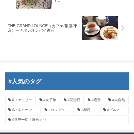
て…
THE GRAND LOUNGE（カフェ/銀座/東
京）～ナポレオンパイ復活
#人気のタグ
#ファミリー
#女子旅
#記念日
#絶景
#大自然
#ハネムーン
#カップル
#秘境
#グルメ
#世界一周！味めぐり