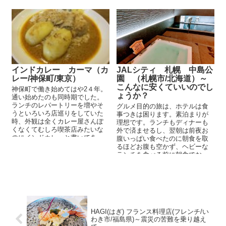
ませ...
インドカレー カーマ（カ
JALシティ 札幌 中島公
レー/神保町/東京）
園 （札幌市/北海道）～
こんなに安くていいのでし
神保町で働き始めてはや2４年。
ょうか？
通い始めたのも同時期でした。
ランチのレパートリーを増やそ
グルメ目的の旅は、ホテルは食
うといろいろ店巡りをしていた
事つきは困ります。素泊まりが
時、外観は全くカレー屋さんぽ
理想です。ランチもディナーも
くなくてむしろ喫茶店みたいな
外で済ませるし、翌朝は前夜お
のにインドカレーと書いてあ
腹いっぱい食べたのに朝食を取
る、この不思議な店に...
るほどお腹も空かず、ヘビーな
ランチを食べる前に朝食でお
腹...
HAGI(はぎ) フランス料理店(フレンチ/い
わき市/福島県)～震災の苦難を乗り越え