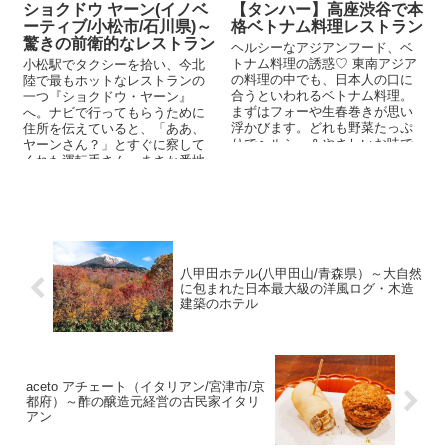
ショクドウ ヤーン(イノベ
【タンハー】高座渋谷で本
ーティブ/小松市/石川県)～
格ベトナム料理レストラン
驚きの前衛的なレストラン
ヘルシーなアジアンフード、ベ
トナム料理の誘惑♡ 東南アジア
小松駅でタクシーを拾い、今北
の料理の中でも、日本人の口に
陸で最もホットなレストランの
合うといわれるベトナム料理。
一つ『ショクドウ・ヤーン』
まずはフォーや生春巻きが思い
へ。ナビで行ってもらうために
浮かびます。どれも野菜たっぷ
住所を伝えていると、「ああ、
りでヘルシー＆やさしいお味で
ヤーンさん？」とすぐに察して
すよね。フランスパンのよう
くれた運転手さん。まさか番地
な...
を言う前に伝わるとは・・・相
当な人気店のようで...
八甲田ホテル(八甲田山/青森県）～大自然
に包まれた日本最大級の洋風ログ・木造
建築のホテル
aceto アチェート（イタリアン/宮津市/京
都府）～酢の醸造元経営の古民家イタリ
アン