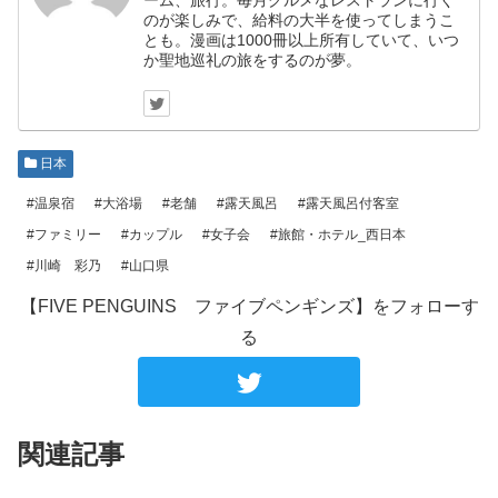
ーム、旅行。毎月グルメなレストランに行く
のが楽しみで、給料の大半を使ってしまうこ
とも。漫画は1000冊以上所有していて、いつ
か聖地巡礼の旅をするのが夢。
日本
#温泉宿
#大浴場
#老舗
#露天風呂
#露天風呂付客室
#ファミリー
#カップル
#女子会
#旅館・ホテル_西日本
#川崎 彩乃
#山口県
【FIVE PENGUINS ファイブペンギンズ】をフォローす
る
関連記事