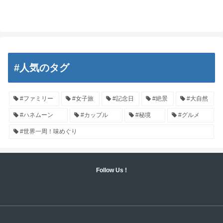
#人気のタグ
#ファミリー
#女子旅
#記念日
#絶景
#大自然
#ハネムーン
#カップル
#秘境
#グルメ
#世界一周！味めぐり
Follow Us !