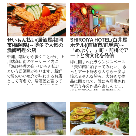
せいもん払い(居酒屋/福岡
SHIROIYA HOTEL(白井屋
市/福岡県)～博多で人気の
ホテル)(前橋市/群馬県)～
漁師料理の店
「めぶく。」町・前橋でア
ートと食文化を発信
中洲川端駅から歩くこと5分、上
川端商店街のアーケード内に
緑に囲まれたラウンジスペース
「漁師料理の店 せいもん払い」
「美術館に泊まってみたい」 き
という居酒屋があります。新鮮
っとアート好きな人なら一度は
で質のいい魚介が味わえるお店
憧れるそんな望み。大好きな作
として有名で、居酒屋と言って
品に囲まれて、誰にも邪魔され
もメニューによっては高級店...
ず思う存分作品を楽しんで…。
でも現実的な話、美術館に泊
ま...