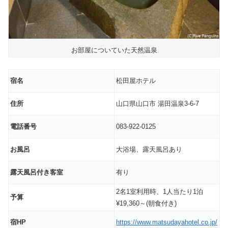
お部屋についていた天然温泉
宿名
松田屋ホテル
住所
山口県山口市 湯田温泉3-6-7
電話番号
083-922-0125
お風呂
大浴場、露天風呂あり
露天風呂付き客室
有り
2名1室利用時、1人当たり1泊
予算
¥19,360～(朝食付き)
宿HP
https://www.matsudayahotel.co.jp/