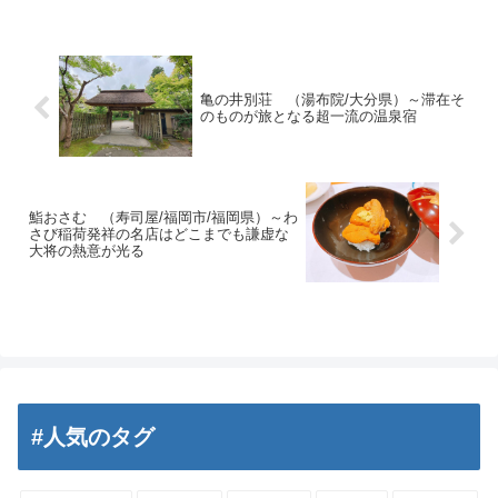
亀の井別荘 （湯布院/大分県）～滞在そ
のものが旅となる超一流の温泉宿
鮨おさむ （寿司屋/福岡市/福岡県）～わ
さび稲荷発祥の名店はどこまでも謙虚な
大将の熱意が光る
#人気のタグ