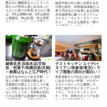
囲まれた機能的なエントランス
能登半島の付け根に位置する石
窓からの景色も楽しめるゆった
川県七尾市。JR和倉温泉駅から
りとした造りの客室 みちのく庵
車で15分ほどの塩津にある旧海
は、4月は満開の桜、6月は新緑
水浴場跡地に建つイタリアンレ
と紫陽花、秋は紅葉、冬は雪景
ストラン「ヴィラ・デラ・パー
色など、いつ行っても四季折々
チェ」。のどかな風景を一望で
の景色や花々が迎え...
きる素晴らしいロケーション
に、2020年11月にできたそう
で...
鍵善良房 四条本店(甘味
テストキッチン エイチ(イ
処・和菓子/祇園四条/京都)
タリアン/表参道/東京)～ラ
～創業はなんと江戸時代！
イブ感覚の演出が面白い！
お茶文化の中心である京都。ご
表参道駅から7分ほど歩いた場所
存じの通り甘味処の数も多く、
にある大きな一軒家。そのダー
京都旅行の際どこに行こうか迷
クグレーのシックな建物こそ、
った経験がある人も多いのでは
今回ご紹介するイタリアンレス
ないでしょうか。今回私が訪れ
トラン「テストキッチン エイ
たのは京都では老舗中の老舗
チ」です。40年のキャリアを持
「鍵善良房」。祇園の花街から
つイタリア料理界のレジェンド
程近い...
山田宏巳シェフが2018...