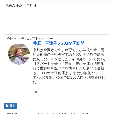
予約の可否
予約可
今回のトラベルアドバイザー
井原 三津子／203か国訪問
京都は金閣寺で生まれ育ち、小学校の時、岡
崎美術館の美術教室で絵を習い美術館で絵画
に親しむ日々を送った。初海外ではパリに1か
月アパートを借りて滞在。後に子連れ辺境旅
行で世界中を巡り本を執筆したり新聞に連載
も。コロナの直前運よく行けた南極クルーズ
で7大陸制覇。今までに203の国・地域を旅し
た。
日本