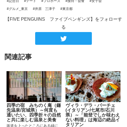
#記念日
#デート
#プロポーズ
#接待・会食
#女子会
#グルメ_東京
#井原 三津子
#東京都
【FIVE PENGUINS ファイブペンギンズ】をフォローす
る
関連記事
四季の宿 みちのく庵（鎌
ヴィラ・デラ・パーチェ
先温泉/宮城県）～何度も
(イタリアン/七尾市/石川
通いたい、四季折々の自然
県）～「能登でしか味わえ
と共に楽しむ温泉と美食
ない料理」は海辺の絶品イ
タリアン
坂道を上ったところにある緑に