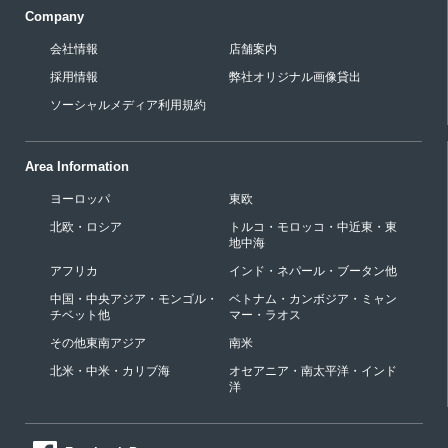
Company
会社情報
店舗案内
採用情報
弊社オリジナル画像貸出
ソーシャルメディア利用規約
Area Information
ヨーロッパ
東欧
北欧・ロシア
トルコ・モロッコ・中近東・東
地中海
アフリカ
インド・ネパール・ブータン他
中国・中央アジア・モンゴル・
ベトナム・カンボジア・ミャン
チベット他
マー・ラオス
その他東南アジア
南米
北米・中米・カリブ海
オセアニア・南太平洋・インド
洋