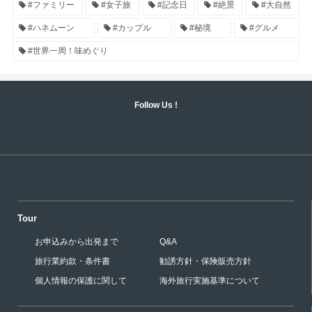
#ファミリー
#女子旅
#記念日
#絶景
#大自然
#ハネムーン
#カップル
#秘境
#グルメ
#世界一周！味めぐり
Follow Us !
Tour
お申込みから出発まで
Q&A
旅行業約款・条件書
勧誘方針・保険販売方針
個人情報の保護に関して
海外旅行実施基準について