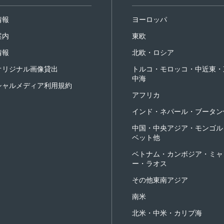
情報
ヨーロッパ
案内
東欧
情報
北欧・ロシア
オリジナル画像貸出
トルコ・モロッコ・中近東・
中海
シャルメディア利用規約
アフリカ
インド・ネパール・ブータン
中国・中央アジア・モンゴル
ベット他
ベトナム・カンボジア・ミャ
ー・ラオス
その他東南アジア
南米
北米・中米・カリブ海