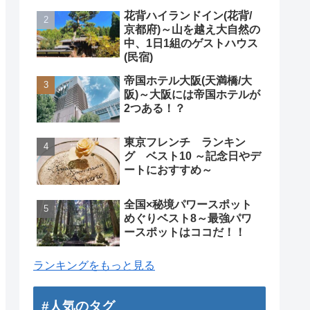
花背ハイランドイン(花背/
京都府)～山を越え大自然の
中、1日1組のゲストハウス
(民宿)
帝国ホテル大阪(天満橋/大
阪)～大阪には帝国ホテルが
2つある！？
東京フレンチ ランキン
グ ベスト10 ～記念日やデ
ートにおすすめ～
全国×秘境パワースポット
めぐりベスト8～最強パワ
ースポットはココだ！！
ランキングをもっと見る
#人気のタグ