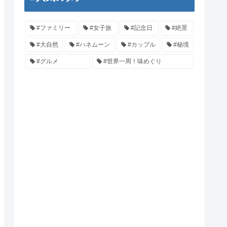
#ファミリー
#女子旅
#記念日
#絶景
#大自然
#ハネムーン
#カップル
#秘境
#グルメ
#世界一周！味めぐり