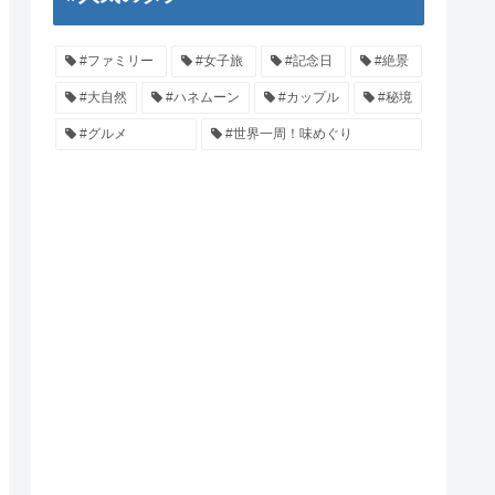
#ファミリー
#女子旅
#記念日
#絶景
#大自然
#ハネムーン
#カップル
#秘境
#グルメ
#世界一周！味めぐり