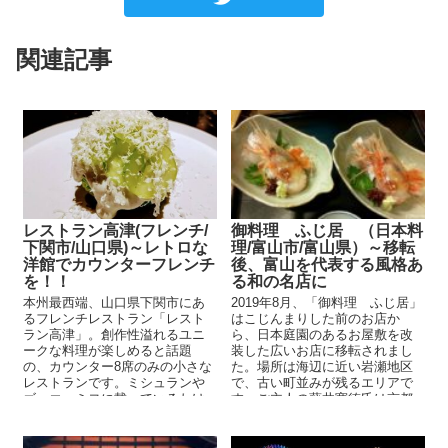
関連記事
レストラン高津(フレンチ/
御料理 ふじ居 （日本料
下関市/山口県)～レトロな
理/富山市/富山県）～移転
洋館でカウンターフレンチ
後、富山を代表する風格あ
を！！
る和の名店に
本州最西端、山口県下関市にあ
2019年8月、「御料理 ふじ居」
るフレンチレストラン「レスト
はこじんまりした前のお店か
ラン高津」。創作性溢れるユニ
ら、日本庭園のあるお屋敷を改
ークな料理が楽しめると話題
装した広いお店に移転されまし
の、カウンター8席のみの小さな
た。場所は海辺に近い岩瀬地区
レストランです。ミシュランや
で、古い町並みが残るエリアで
ゴ・エ・ミヨに載っているわけ
す。ご主人の藤井寛徳氏は京都
ではありませんが、食べログの
で6年、金沢で5年修業し...
レビュー...