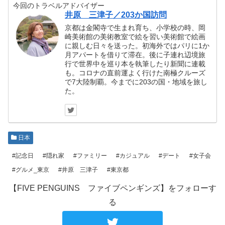
今回のトラベルアドバイザー
井原 三津子／203か国訪問
京都は金閣寺で生まれ育ち、小学校の時、岡
崎美術館の美術教室で絵を習い美術館で絵画
に親しむ日々を送った。初海外ではパリに1か
月アパートを借りて滞在。後に子連れ辺境旅
行で世界中を巡り本を執筆したり新聞に連載
も。コロナの直前運よく行けた南極クルーズ
で7大陸制覇。今までに203の国・地域を旅し
た。
日本
#記念日
#隠れ家
#ファミリー
#カジュアル
#デート
#女子会
#グルメ_東京
#井原 三津子
#東京都
【FIVE PENGUINS ファイブペンギンズ】をフォローす
る