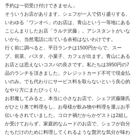
予約は一切受け付けできません」
そういうお店があります。シェフが一人で切り盛りする、
いわゆる「ワンオペ」のお店は、青山という一等地にある
こじんまりしたお店「ラルテ沢藤」。アシスタントがいな
いから、当然電話に出ている余裕はないわけです。
行く前に調べると、平日ランチは1500円からで、スー
プ、前菜、パスタ、小菓子、カフェが出ます。青山にある
お店とは思えないコスパの良さです。私たちは3950円の7
品のランチを頂きました。クレジットカード不可で現金払
いのみ。でも代わりにサービス料を取らないという良心的
なやり方にまたびっくり。
お邪魔してみると、本当に小さなお店で、シェフ沢藤隆氏
がひとり奥で料理をし、お母様が飲み物や料理を運ぶお手
伝いをされていました。コロナ禍だからかゲストは2組し
か受けておらず、家庭的なムードのお店で、シェフが自分
たちだけのために料理してくれるような贅沢な気分が味わ