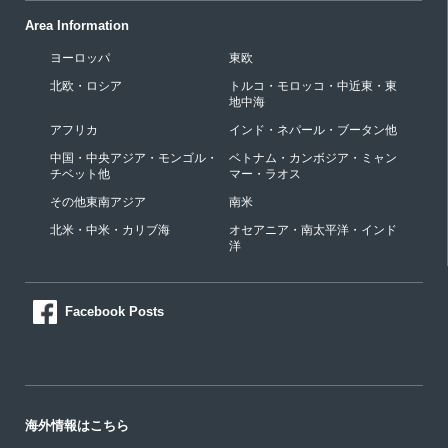
Area Information
ヨーロッパ
東欧
北欧・ロシア
トルコ・モロッコ・中近東・東
地中海
アフリカ
インド・ネパール・ブータン他
中国・中央アジア・モンゴル・
ベトナム・カンボジア・ミャン
チベット他
マー・ラオス
その他東南アジア
南米
北米・中米・カリブ海
オセアニア・南太平洋・インド
洋
Facebook Posts
海外情報はこちら