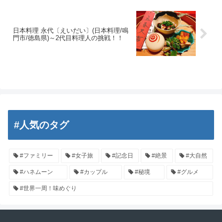
日本料理 永代〔えいだい〕(日本料理/鳴
門市/徳島県)～2代目料理人の挑戦！！
#人気のタグ
#ファミリー
#女子旅
#記念日
#絶景
#大自然
#ハネムーン
#カップル
#秘境
#グルメ
#世界一周！味めぐり