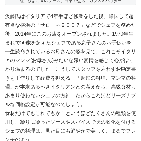
鮭、ひよこ豆のソース、白菜の煮込、カラスミパウダー
沢藤氏はイタリアで4年半ほど修業をした後、帰国して超
有名な横浜の「サローネ２００７」などでシェフを務めた
後、2014年にこのお店をオープンされました。1970年生
まれで50歳を超えたシェフである息子さんのお手伝いを
一生懸命されているお母さんの姿を見て、これこそイタリ
アのマンマ(お母さん)みたいな深い愛情を感じて心がぽっ
かり温まるのでした。こうしてスタッフを雇わずお勘定書
きも手作りして経費を抑える。「庶民の料理、マンマの料
理」が本来あるべきイタリアンとの考えから、高級食材も
あまり使わないシェフの方針。だからこれほどリーズナブ
ルな価格設定が可能なのでしょう。
食材だけでもこれでもか！というほどたくさんの種類を使
用し、凝りに凝ったソースやスパイスで味の変化を付ける
シェフの料理は、見た目にも鮮やかで美しく、まるでフレ
ンチのよう。