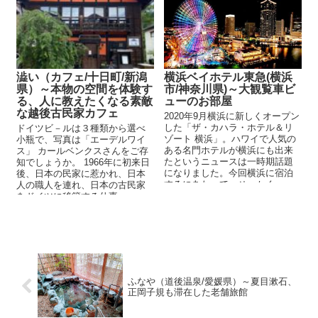
澁い（カフェ/十日町/新潟
横浜ベイホテル東急(横浜
県）～本物の空間を体験す
市/神奈川県)～大観覧車ビ
る、人に教えたくなる素敵
ューのお部屋
な越後古民家カフェ
2020年9月横浜に新しくオープン
した「ザ・カハラ・ホテル＆リ
ドイツビ－ルは３種類から選べ
ゾート 横浜」。ハワイで人気の
小瓶で、写真は「エーデルワイ
ある名門ホテルが横浜にも出来
ス」 カールベンクスさんをご存
たというニュースは一時期話題
知でしょうか。 1966年に初来日
になりました。今回横浜に宿泊
後、日本の民家に惹かれ、日本
するにあたって、せっかく...
人の職人を連れ、日本の古民家
をドイツに移築する仕事...
ふなや（道後温泉/愛媛県）～夏目漱石、
正岡子規も滞在した老舗旅館