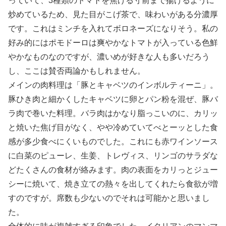
っていて、3種類のトマトを焦げる寸前まで揚げるように
炒めているため、見た目がこげ茶で、味わいがある分濃厚
です。これはミンチを入れてボロネーズになりそう。私の
好み的にはポモドーロは爽やかなトマトが入っている色鮮
やかなものなのですが、濃いめが好きな人も多いだろう
し、ここは賛否両論かもしれません。
メインの肉料理は「豚とキャベツのインボルティーニ」。
豚ひき肉と細かくしたキャベツに卵とパン粉を混ぜ、豚バ
ラ肉で巻いた料理。バラ肉はかなり脂っこいのに、カリッ
と焼いた焦げ目がなく、やや冷めていてべとーッとした食
感が多少食べにくいものでした。これにも赤ワインソース
に白菜のピューレ、生姜、トレヴィス、リンゴのサラダな
どたくさんの食材が絡みます。肉の表面をカリっとジュー
シーに焼いて、焼き立ての熱々を出してくれたら食欲が増
すのですが。席数も少ないのでそれは可能かと思いまし
た。