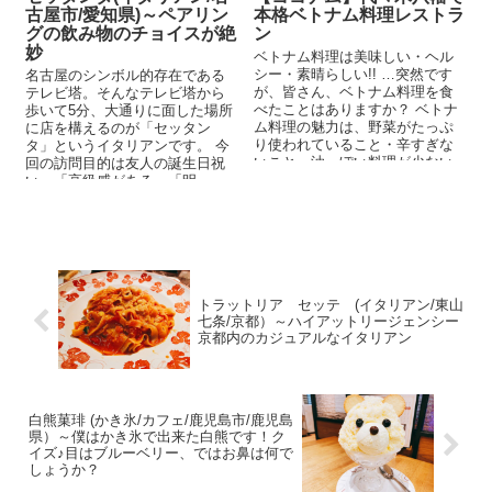
古屋市/愛知県)～ペアリン
本格ベトナム料理レストラ
グの飲み物のチョイスが絶
ン
妙
ベトナム料理は美味しい・ヘル
シー・素晴らしい!! …突然です
名古屋のシンボル的存在である
が、皆さん、ベトナム料理を食
テレビ塔。そんなテレビ塔から
べたことはありますか？ ベトナ
歩いて5分、大通りに面した場所
ム料理の魅力は、野菜がたっぷ
に店を構えるのが「セッタン
り使われていること・辛すぎな
タ」というイタリアンです。 今
いこと・油っぽい料理が少ない
回の訪問目的は友人の誕生日祝
こと。さらに魚醤（...
い。「高級感がある」「明...
トラットリア セッテ (イタリアン/東山
七条/京都）～ハイアットリージェンシー
京都内のカジュアルなイタリアン
白熊菓琲 (かき氷/カフェ/鹿児島市/鹿児島
県）～僕はかき氷で出来た白熊です！ク
イズ♪目はブルーベリー、ではお鼻は何で
しょうか？