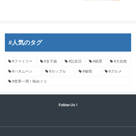
#人気のタグ
#ファミリー
#女子旅
#記念日
#絶景
#大自然
#ハネムーン
#カップル
#秘境
#グルメ
#世界一周！味めぐり
Follow Us !