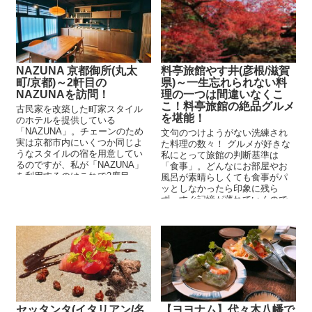
NAZUNA 京都御所(丸太
料亭旅館やす井(彦根/滋賀
町/京都)～2軒目の
県)～一生忘れられない料
NAZUNAを訪問！
理の一つは間違いなくこ
こ！料亭旅館の絶品グルメ
古民家を改築した町家スタイル
を堪能！
のホテルを提供している
「NAZUNA」。チェーンのため
文句のつけようがない洗練され
実は京都市内にいくつか同じよ
た料理の数々！ グルメが好きな
うなスタイルの宿を用意してい
私にとって旅館の判断基準は
るのですが、私が「NAZUNA」
「食事」。どんなにお部屋やお
を利用するのはこれで2度目...
風呂が素晴らしくても食事がパ
ッとしなかったら印象に残ら
ず、すぐ記憶が薄れていくので
すが、「やす...
セッタンタ(イタリアン/名
【ヨヨナム】代々木八幡で