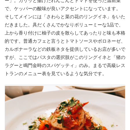
ー」。カリッと揚げたれんこんとトマトを使った温前菜
で、ケッパーの酸味が良いアクセントになっています。
そしてメインには「さわらと菜の花のリングイネ」をいた
だきました。具だくさんでかなりボリューミーな1品で、
上から香り付けに柚子の皮を散らしてあったりと味も本格
的です。普通カフェと言うとトマトソースやボロネーゼ、
カルボナーラなどの鉄板ネタを提供しているお店が多いで
すが、ここではパスタの選択肢がこのリングイネと「猪の
ラグーと鳴門金時のスパゲッティ」のみ。まるで高級レス
トランのメニュー表を見ているような気分です。