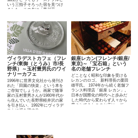
いう三拍子そろった宿を見つけ
ました。その名は「黒川荘」。
...
ヴィラデストカフェ（フレ
銀座レカン(フレンチ/銀座/
ンチ/東御（とうみ）市/長
東京)～「宝石箱」という
野県）～玉村豊男氏のワイ
名の老舗フレンチ
ナリーカフェ
どことなく昭和な印象を受ける
レカンのロゴ。 新料理長の栗田
1996年に世界文化社から発刊さ
雄平氏。 1974年から続く老舗フ
れた「田園の快楽」という本を
ランス料理店「銀座 レカン」。
ご存知でしょうか。画家で随筆
日本が国際化の時代へと歩みだ
家の玉村豊男さんが1980年代か
した時代から変わらず人々から
ら住んでいた長野県軽井沢の家
愛されてきたこのお店は、グ...
を引き払い、1992年にヴィラデ
ストに畑を耕す生...