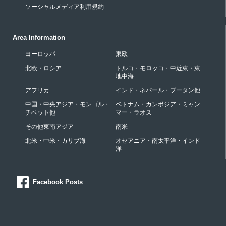
ソーシャルメディア利用規約
Area Information
ヨーロッパ
東欧
北欧・ロシア
トルコ・モロッコ・中近東・東
地中海
アフリカ
インド・ネパール・ブータン他
中国・中央アジア・モンゴル・
ベトナム・カンボジア・ミャン
チベット他
マー・ラオス
その他東南アジア
南米
北米・中米・カリブ海
オセアニア・南太平洋・インド
洋
Facebook Posts