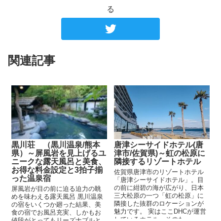
る
関連記事
黒川荘 （黒川温泉/熊本
唐津シーサイドホテル(唐
県）～屏風岩を見上げるユ
津市/佐賀県)～虹の松原に
ニークな露天風呂と美食、
隣接するリゾートホテル
お得な料金設定と3拍子揃
佐賀県唐津市のリゾートホテル
った温泉宿
「唐津シーサイドホテル」。目
の前に紺碧の海が広がり、日本
屏風岩が目の前に迫る迫力の眺
三大松原の一つ「虹の松原」に
めを味わえる露天風呂 黒川温泉
隣接した抜群のロケーションが
の宿をいくつか廻った結果、美
魅力です。 実はここDHCが運営
食の宿でお風呂充実、しかもお
しているホテル。そのた...
値段がとってもリーズナブルと