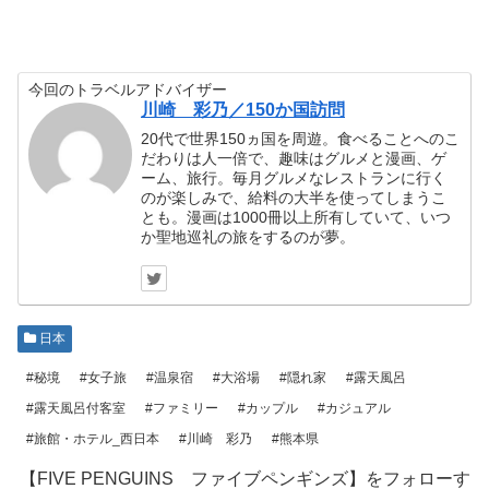
今回のトラベルアドバイザー
川崎 彩乃／150か国訪問
20代で世界150ヵ国を周遊。食べることへのこ
だわりは人一倍で、趣味はグルメと漫画、ゲ
ーム、旅行。毎月グルメなレストランに行く
のが楽しみで、給料の大半を使ってしまうこ
とも。漫画は1000冊以上所有していて、いつ
か聖地巡礼の旅をするのが夢。
日本
#秘境
#女子旅
#温泉宿
#大浴場
#隠れ家
#露天風呂
#露天風呂付客室
#ファミリー
#カップル
#カジュアル
#旅館・ホテル_西日本
#川崎 彩乃
#熊本県
【FIVE PENGUINS ファイブペンギンズ】をフォローす