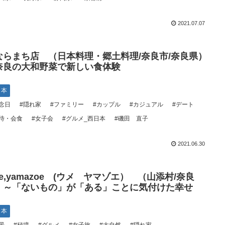
2021.07.07
ならまち店 （日本料理・郷土料理/奈良市/奈良県）
奈良の大和野菜で新しい食体験
日本
念日
#隠れ家
#ファミリー
#カップル
#カジュアル
#デート
待・会食
#女子会
#グルメ_西日本
#磯田 直子
2021.06.30
e,yamazoe (ウメ ヤマゾエ） （山添村/奈良
）～「ないもの」が「ある」ことに気付けた幸せ
日本
景
#秘境
#グルメ
#女子旅
#大自然
#隠れ家