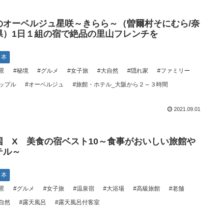
のオーベルジュ星咲～きらら～（曽爾村そにむら/奈
県）1日１組の宿で絶品の里山フレンチを
日本
景
#秘境
#グルメ
#女子旅
#大自然
#隠れ家
#ファミリー
ップル
#オーベルジュ
#旅館・ホテル_大阪から２～３時間
2021.09.01
国 X 美食の宿ベスト10～食事がおいしい旅館や
テル～
日本
景
#グルメ
#女子旅
#温泉宿
#大浴場
#高級旅館
#老舗
自然
#露天風呂
#露天風呂付客室