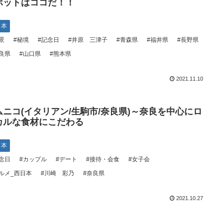
ポットはココだ！！
日本
景
#秘境
#記念日
#井原 三津子
#青森県
#福井県
#長野県
良県
#山口県
#熊本県
2021.11.10
ムニコ(イタリアン/生駒市/奈良県)～奈良を中心にロ
カルな食材にこだわる
日本
念日
#カップル
#デート
#接待・会食
#女子会
ルメ_西日本
#川崎 彩乃
#奈良県
2021.10.27