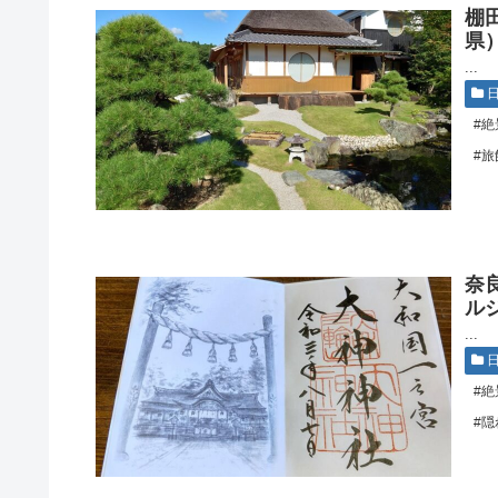
棚
県
...
#絶
#旅
奈
ル
...
#絶
#隠