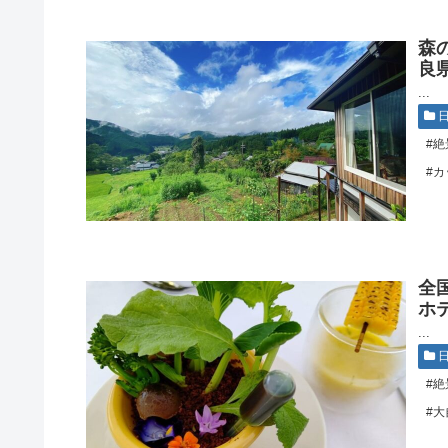
森
良
...
#絶
#カ
全
ホ
...
#絶
#大