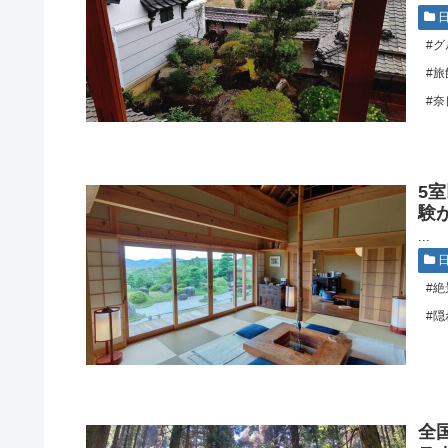
#グ
#旅
#奈
5
験
...
#絶
#隠
全