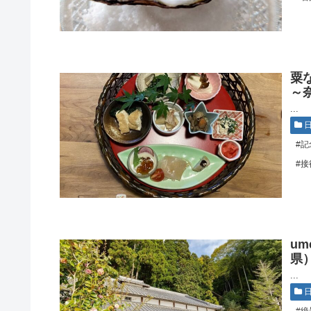
粟
～
...
#記
#接
um
県
...
#絶