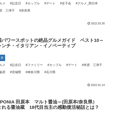
ルメ
#記念日
#カップル
#デート
#女子会
#グルメ_西日本
原 三津子
#奈良県
2022.03.30
国パワースポットの絶品グルメガイド ベスト10～
レンチ・イタリアン・イノベーティブ
日本
ルメ
#記念日
#ファミリー
#カップル
#デート
#井原 三津子
阪府
#宮城県
#神奈川県
#石川県
2022.01.14
IPPONIA 田原本 マルト醤油～(田原本/奈良県）
まれる醤油蔵 18代目当主の感動復活秘話とは？