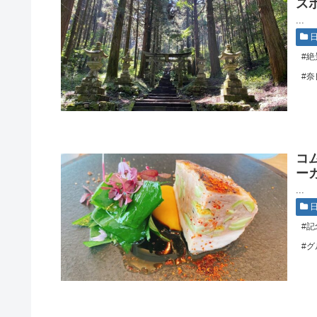
ス
...
#絶
#奈
コ
ー
...
#記
#グ