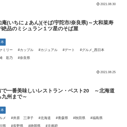
2021.08.30
如庵(いちにょあん)(そば/宇陀市/奈良県)～大和菜寿
が絶品のミシュラン１ツ星のそば屋
日本
ァミリー
#カップル
#カジュアル
#デート
#グルメ_西日本
崎 彩乃
#奈良県
2021.08.25
方で一番美味しいレストラン・ベスト20 ～北海道
ら九州まで～
日本
ルメ
#井原 三津子
#北海道
#青森県
#秋田県
#福島県
川県
#長野県
#静岡県
#京都府