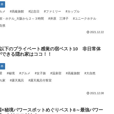
日本
ルメ
#高級旅館
#記念日
#ファミリー
#カップル
館・ホテル_大阪から２～３時間
#井原 三津子
#ユニークホテル
良県
2021.12.22
室以下のプライベート感覚の宿ベスト10 非日常体
ができる隠れ家はココ！！
日本
景
#秘境
#グルメ
#女子旅
#温泉宿
#高級旅館
#大自然
れ家
#露天風呂
#露天風呂付客室
2021.12.08
国×秘境パワースポットめぐりベスト8～最強パワー