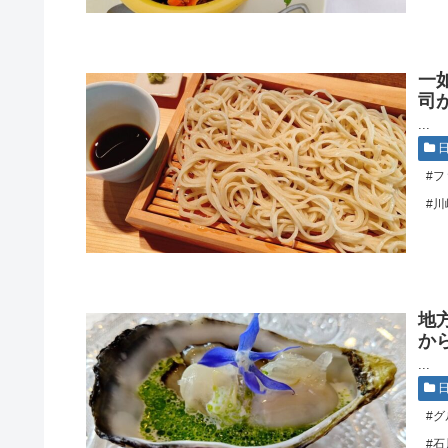
一
司
...
#フ
#川
地
か
...
#グ
#石