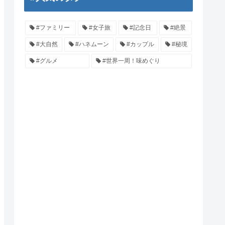
#ファミリー
#女子旅
#記念日
#絶景
#大自然
#ハネムーン
#カップル
#秘境
#グルメ
#世界一周！味めぐり