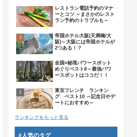
レストラン電話予約のマナ
ーとコツ ～まさかのレスト
ラン予約のトラブルも～
帝国ホテル大阪(天満橋/大
阪)～大阪には帝国ホテルが
2つある！？
全国×秘境パワースポット
めぐりベスト8～最強パワ
ースポットはココだ！！
東京フレンチ ランキン
グ ベスト10 ～記念日やデ
ートにおすすめ～
ランキングをもっと見る
#人気のタグ