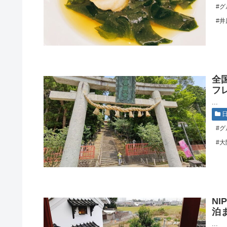
#グ
#井
全
フ
...
#グ
#大
N
泊
...