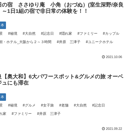
田の宿 ささゆり庵 小角（おづぬ）(室生深野/奈良
）～1日1組の宿で非日常の体験を！！
日本
景
#秘境
#大自然
#記念日
#隠れ家
#ファミリー
#カップル
館・ホテル_大阪から２～３時間
#井原 三津子
#ユニークホテル
2021.10.06
良【奥大和】6大パワースポット&グルメの旅 オーベ
ジュにも滞在
日本
景
#秘境
#グルメ
#女子旅
#老舗
#大自然
#記念日
れ家
#ファミリー
#井原 三津子
2021.09.22